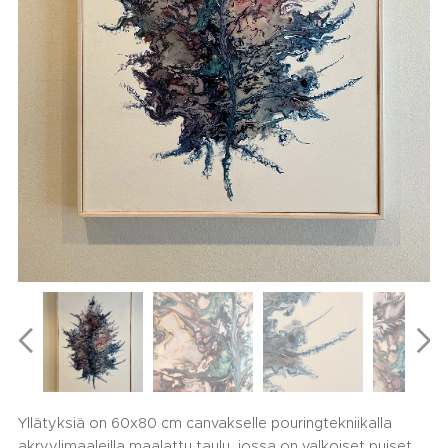
Yllätyksiä on 60x80 cm canvakselle pouringtekniikalla
akryylimaaleilla maalattu taulu, jossa on valkoiset puiset