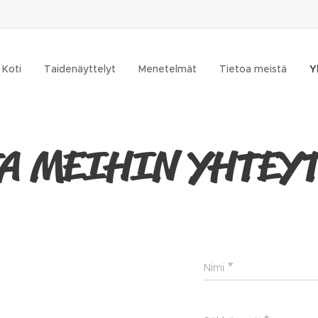
Koti
Taidenäyttelyt
Menetelmät
Tietoa meistä
Y
A MEIHIN YHTEY
Nimi