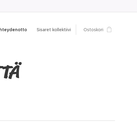
hteydenotto
Sisaret kollektiivi
Ostoskori
TTÄ